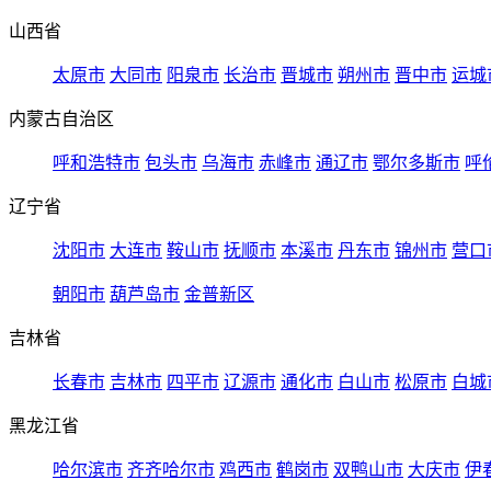
山西省
太原市
大同市
阳泉市
长治市
晋城市
朔州市
晋中市
运城
内蒙古自治区
呼和浩特市
包头市
乌海市
赤峰市
通辽市
鄂尔多斯市
呼
辽宁省
沈阳市
大连市
鞍山市
抚顺市
本溪市
丹东市
锦州市
营口
朝阳市
葫芦岛市
金普新区
吉林省
长春市
吉林市
四平市
辽源市
通化市
白山市
松原市
白城
黑龙江省
哈尔滨市
齐齐哈尔市
鸡西市
鹤岗市
双鸭山市
大庆市
伊