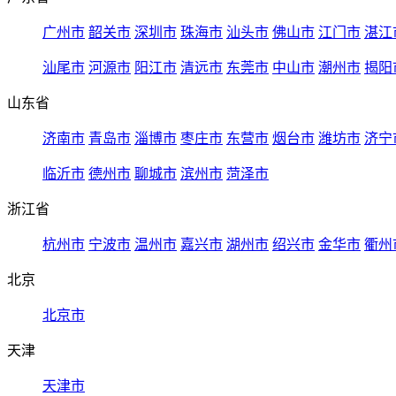
广州市
韶关市
深圳市
珠海市
汕头市
佛山市
江门市
湛江
汕尾市
河源市
阳江市
清远市
东莞市
中山市
潮州市
揭阳
山东省
济南市
青岛市
淄博市
枣庄市
东营市
烟台市
潍坊市
济宁
临沂市
德州市
聊城市
滨州市
菏泽市
浙江省
杭州市
宁波市
温州市
嘉兴市
湖州市
绍兴市
金华市
衢州
北京
北京市
天津
天津市