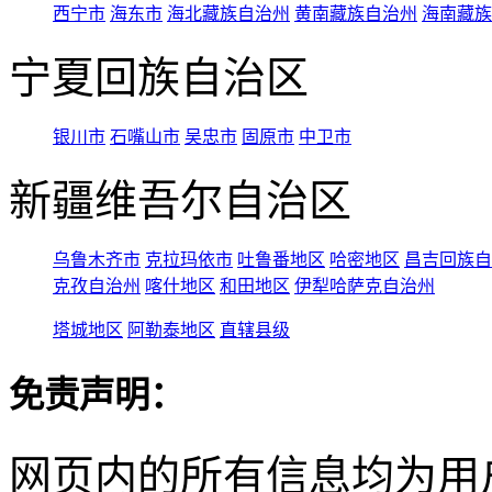
西宁市
海东市
海北藏族自治州
黄南藏族自治州
海南藏族
宁夏回族自治区
银川市
石嘴山市
吴忠市
固原市
中卫市
新疆维吾尔自治区
乌鲁木齐市
克拉玛依市
吐鲁番地区
哈密地区
昌吉回族自
克孜自治州
喀什地区
和田地区
伊犁哈萨克自治州
塔城地区
阿勒泰地区
直辖县级
免责声明：
网页内的所有信息均为用