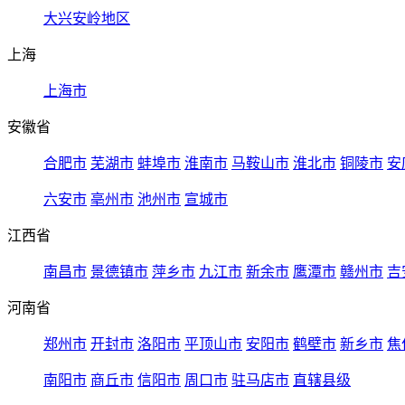
大兴安岭地区
上海
上海市
安徽省
合肥市
芜湖市
蚌埠市
淮南市
马鞍山市
淮北市
铜陵市
安
六安市
亳州市
池州市
宣城市
江西省
南昌市
景德镇市
萍乡市
九江市
新余市
鹰潭市
赣州市
吉
河南省
郑州市
开封市
洛阳市
平顶山市
安阳市
鹤壁市
新乡市
焦
南阳市
商丘市
信阳市
周口市
驻马店市
直辖县级