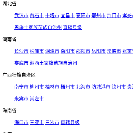
湖北省
武汉市
黄石市
十堰市
宜昌市
襄阳市
鄂州市
荆门市
孝感
恩施土家族苗族自治州
直辖县级
湖南省
长沙市
株洲市
湘潭市
衡阳市
邵阳市
岳阳市
常德市
张家
娄底市
湘西土家族苗族自治州
广西壮族自治区
南宁市
柳州市
桂林市
梧州市
北海市
防城港市
钦州市
贵
来宾市
崇左市
海南省
海口市
三亚市
三沙市
直辖县级