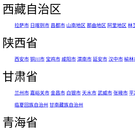
西藏自治区
拉萨市
日喀则市
昌都市
山南地区
那曲地区
阿里地区
林
陕西省
西安市
铜川市
宝鸡市
咸阳市
渭南市
延安市
汉中市
榆林
甘肃省
兰州市
嘉峪关市
金昌市
白银市
天水市
武威市
张掖市
平
临夏回族自治州
甘南藏族自治州
青海省