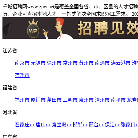
千城招聘网www.zpw.net是覆盖全国各省、市、区县的人
历，企业可直招本地人才，一站式解决全国求职招工需求。 2026
江苏省
南京市
无锡市
徐州市
常州市
苏州市
南通市
连云港市
淮
宿迁市
福建省
福州市
厦门市
莆田市
三明市
泉州市
漳州市
南平市
龙岩
河北省
石家庄市
唐山市
秦皇岛市
邯郸市
邢台市
保定市
张家口
广东省