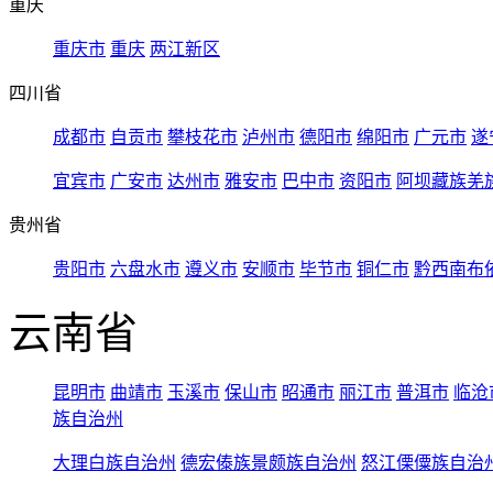
重庆
重庆市
重庆
两江新区
四川省
成都市
自贡市
攀枝花市
泸州市
德阳市
绵阳市
广元市
遂
宜宾市
广安市
达州市
雅安市
巴中市
资阳市
阿坝藏族羌
贵州省
贵阳市
六盘水市
遵义市
安顺市
毕节市
铜仁市
黔西南布
云南省
昆明市
曲靖市
玉溪市
保山市
昭通市
丽江市
普洱市
临沧
族自治州
大理白族自治州
德宏傣族景颇族自治州
怒江傈僳族自治