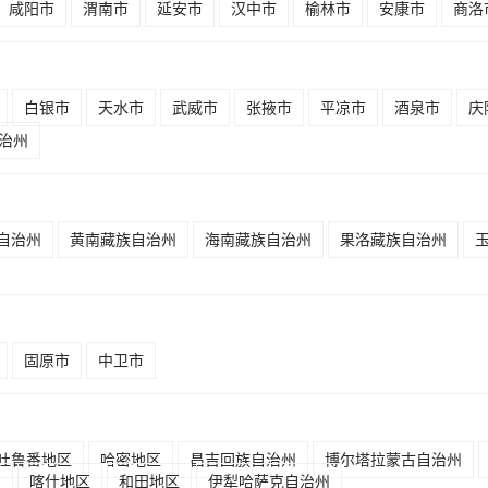
咸阳市
渭南市
延安市
汉中市
榆林市
安康市
商洛
白银市
天水市
武威市
张掖市
平凉市
酒泉市
庆
治州
自治州
黄南藏族自治州
海南藏族自治州
果洛藏族自治州
固原市
中卫市
吐鲁番地区
哈密地区
昌吉回族自治州
博尔塔拉蒙古自治州
州
喀什地区
和田地区
伊犁哈萨克自治州