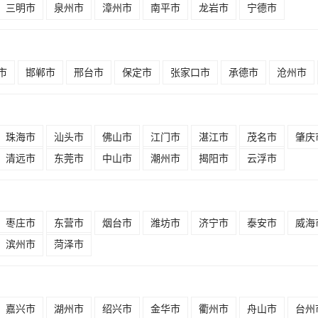
三明市
泉州市
漳州市
南平市
龙岩市
宁德市
市
邯郸市
邢台市
保定市
张家口市
承德市
沧州市
珠海市
汕头市
佛山市
江门市
湛江市
茂名市
肇庆
清远市
东莞市
中山市
潮州市
揭阳市
云浮市
枣庄市
东营市
烟台市
潍坊市
济宁市
泰安市
威海
滨州市
菏泽市
嘉兴市
湖州市
绍兴市
金华市
衢州市
舟山市
台州