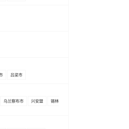
市
吕梁市
乌兰察布市
兴安盟
锡林