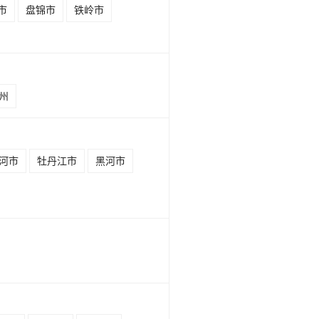
市
盘锦市
铁岭市
州
河市
牡丹江市
黑河市