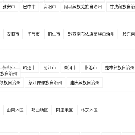
雅安市
巴中市
资阳市
阿坝藏族羌族自治州
甘孜藏族自治
安顺市
毕节市
铜仁市
黔西南布依族苗族自治州
黔东南
保山市
昭通市
丽江市
普洱市
临沧市
楚雄彝族自治州
傣族自治州
颇族自治州
怒江傈僳族自治州
迪庆藏族自治州
山南地区
那曲地区
阿里地区
林芝地区