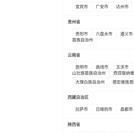
宜宾市
广安市
达州市
贵州省
贵阳市
六盘水市
遵义市
苗族自治州
云南省
昆明市
曲靖市
玉溪市
山壮族苗族自治州
西双版纳
大理白族自治州
德宏傣族景
西藏自治区
拉萨市
日喀则市
昌都市
陕西省