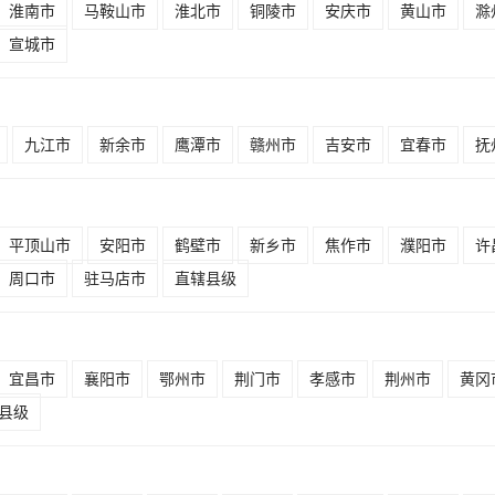
淮南市
马鞍山市
淮北市
铜陵市
安庆市
黄山市
滁
宣城市
九江市
新余市
鹰潭市
赣州市
吉安市
宜春市
抚
平顶山市
安阳市
鹤壁市
新乡市
焦作市
濮阳市
许
周口市
驻马店市
直辖县级
宜昌市
襄阳市
鄂州市
荆门市
孝感市
荆州市
黄冈
县级