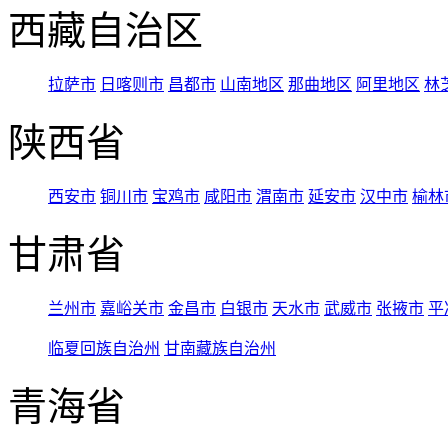
西藏自治区
拉萨市
日喀则市
昌都市
山南地区
那曲地区
阿里地区
林
陕西省
西安市
铜川市
宝鸡市
咸阳市
渭南市
延安市
汉中市
榆林
甘肃省
兰州市
嘉峪关市
金昌市
白银市
天水市
武威市
张掖市
平
临夏回族自治州
甘南藏族自治州
青海省