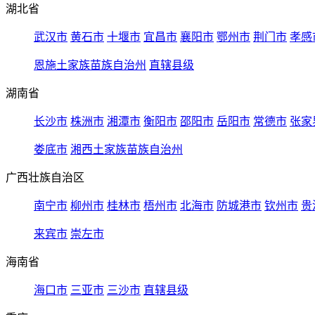
湖北省
武汉市
黄石市
十堰市
宜昌市
襄阳市
鄂州市
荆门市
孝感
恩施土家族苗族自治州
直辖县级
湖南省
长沙市
株洲市
湘潭市
衡阳市
邵阳市
岳阳市
常德市
张家
娄底市
湘西土家族苗族自治州
广西壮族自治区
南宁市
柳州市
桂林市
梧州市
北海市
防城港市
钦州市
贵
来宾市
崇左市
海南省
海口市
三亚市
三沙市
直辖县级