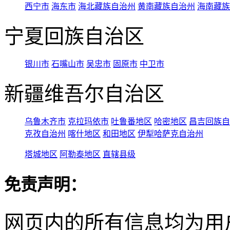
西宁市
海东市
海北藏族自治州
黄南藏族自治州
海南藏族
宁夏回族自治区
银川市
石嘴山市
吴忠市
固原市
中卫市
新疆维吾尔自治区
乌鲁木齐市
克拉玛依市
吐鲁番地区
哈密地区
昌吉回族自
克孜自治州
喀什地区
和田地区
伊犁哈萨克自治州
塔城地区
阿勒泰地区
直辖县级
免责声明：
网页内的所有信息均为用