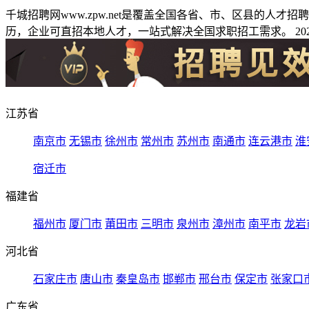
千城招聘网www.zpw.net是覆盖全国各省、市、区县的人
历，企业可直招本地人才，一站式解决全国求职招工需求。 2026
江苏省
南京市
无锡市
徐州市
常州市
苏州市
南通市
连云港市
淮
宿迁市
福建省
福州市
厦门市
莆田市
三明市
泉州市
漳州市
南平市
龙岩
河北省
石家庄市
唐山市
秦皇岛市
邯郸市
邢台市
保定市
张家口
广东省