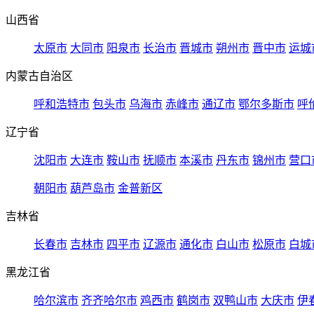
山西省
太原市
大同市
阳泉市
长治市
晋城市
朔州市
晋中市
运城
内蒙古自治区
呼和浩特市
包头市
乌海市
赤峰市
通辽市
鄂尔多斯市
呼
辽宁省
沈阳市
大连市
鞍山市
抚顺市
本溪市
丹东市
锦州市
营口
朝阳市
葫芦岛市
金普新区
吉林省
长春市
吉林市
四平市
辽源市
通化市
白山市
松原市
白城
黑龙江省
哈尔滨市
齐齐哈尔市
鸡西市
鹤岗市
双鸭山市
大庆市
伊