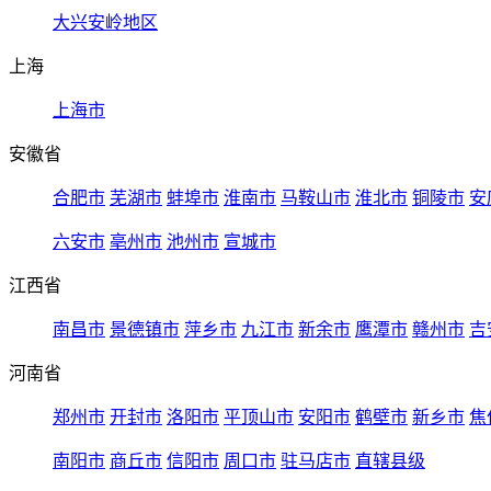
大兴安岭地区
上海
上海市
安徽省
合肥市
芜湖市
蚌埠市
淮南市
马鞍山市
淮北市
铜陵市
安
六安市
亳州市
池州市
宣城市
江西省
南昌市
景德镇市
萍乡市
九江市
新余市
鹰潭市
赣州市
吉
河南省
郑州市
开封市
洛阳市
平顶山市
安阳市
鹤壁市
新乡市
焦
南阳市
商丘市
信阳市
周口市
驻马店市
直辖县级