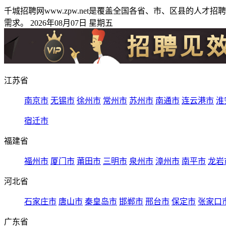
千城招聘网www.zpw.net是覆盖全国各省、市、区县的
需求。 2026年08月07日 星期五
江苏省
南京市
无锡市
徐州市
常州市
苏州市
南通市
连云港市
淮
宿迁市
福建省
福州市
厦门市
莆田市
三明市
泉州市
漳州市
南平市
龙岩
河北省
石家庄市
唐山市
秦皇岛市
邯郸市
邢台市
保定市
张家口
广东省