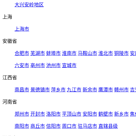
大兴安岭地区
上海
上海市
安徽省
合肥市
芜湖市
蚌埠市
淮南市
马鞍山市
淮北市
铜陵市
安
六安市
亳州市
池州市
宣城市
江西省
南昌市
景德镇市
萍乡市
九江市
新余市
鹰潭市
赣州市
吉
河南省
郑州市
开封市
洛阳市
平顶山市
安阳市
鹤壁市
新乡市
焦
南阳市
商丘市
信阳市
周口市
驻马店市
直辖县级