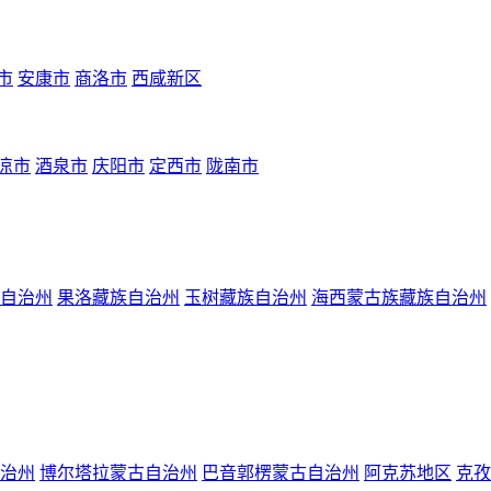
市
安康市
商洛市
西咸新区
凉市
酒泉市
庆阳市
定西市
陇南市
自治州
果洛藏族自治州
玉树藏族自治州
海西蒙古族藏族自治州
治州
博尔塔拉蒙古自治州
巴音郭楞蒙古自治州
阿克苏地区
克孜