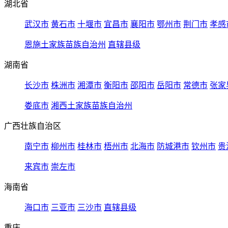
湖北省
武汉市
黄石市
十堰市
宜昌市
襄阳市
鄂州市
荆门市
孝感
恩施土家族苗族自治州
直辖县级
湖南省
长沙市
株洲市
湘潭市
衡阳市
邵阳市
岳阳市
常德市
张家
娄底市
湘西土家族苗族自治州
广西壮族自治区
南宁市
柳州市
桂林市
梧州市
北海市
防城港市
钦州市
贵
来宾市
崇左市
海南省
海口市
三亚市
三沙市
直辖县级
重庆