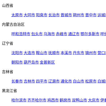
山西省
太原市
大同市
阳泉市
长治市
晋城市
朔州市
晋中市
运城
内蒙古自治区
呼和浩特市
包头市
乌海市
赤峰市
通辽市
鄂尔多斯市
呼
辽宁省
沈阳市
大连市
鞍山市
抚顺市
本溪市
丹东市
锦州市
营口
朝阳市
葫芦岛市
金普新区
吉林省
长春市
吉林市
四平市
辽源市
通化市
白山市
松原市
白城
黑龙江省
哈尔滨市
齐齐哈尔市
鸡西市
鹤岗市
双鸭山市
大庆市
伊