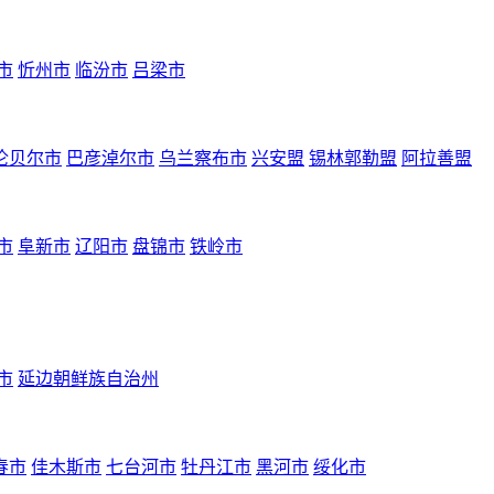
市
忻州市
临汾市
吕梁市
伦贝尔市
巴彦淖尔市
乌兰察布市
兴安盟
锡林郭勒盟
阿拉善盟
市
阜新市
辽阳市
盘锦市
铁岭市
市
延边朝鲜族自治州
春市
佳木斯市
七台河市
牡丹江市
黑河市
绥化市