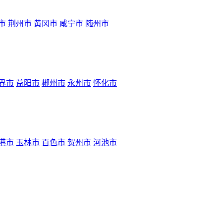
市
荆州市
黄冈市
咸宁市
随州市
界市
益阳市
郴州市
永州市
怀化市
港市
玉林市
百色市
贺州市
河池市