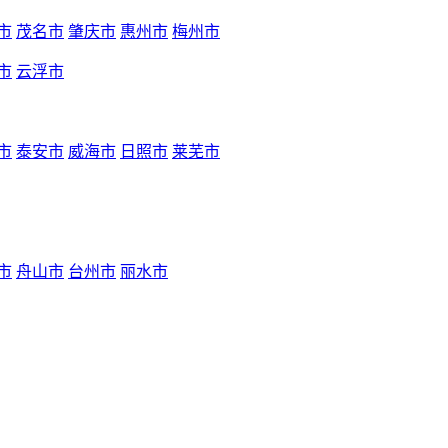
市
茂名市
肇庆市
惠州市
梅州市
市
云浮市
市
泰安市
威海市
日照市
莱芜市
市
舟山市
台州市
丽水市