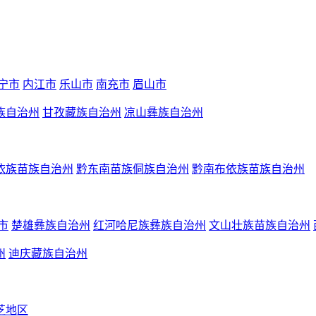
宁市
内江市
乐山市
南充市
眉山市
族自治州
甘孜藏族自治州
凉山彝族自治州
依族苗族自治州
黔东南苗族侗族自治州
黔南布依族苗族自治州
市
楚雄彝族自治州
红河哈尼族彝族自治州
文山壮族苗族自治州
州
迪庆藏族自治州
芝地区