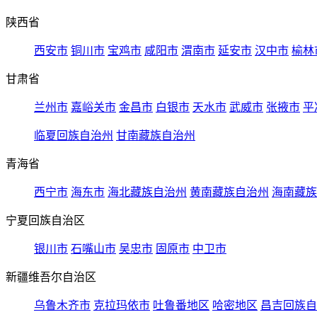
陕西省
西安市
铜川市
宝鸡市
咸阳市
渭南市
延安市
汉中市
榆林
甘肃省
兰州市
嘉峪关市
金昌市
白银市
天水市
武威市
张掖市
平
临夏回族自治州
甘南藏族自治州
青海省
西宁市
海东市
海北藏族自治州
黄南藏族自治州
海南藏族
宁夏回族自治区
银川市
石嘴山市
吴忠市
固原市
中卫市
新疆维吾尔自治区
乌鲁木齐市
克拉玛依市
吐鲁番地区
哈密地区
昌吉回族自