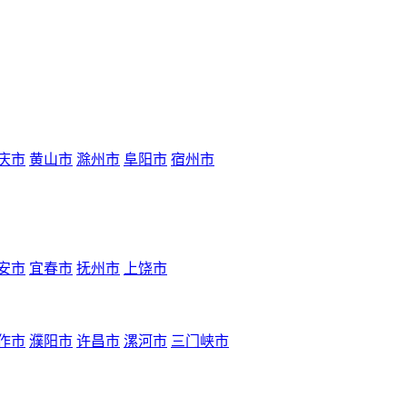
庆市
黄山市
滁州市
阜阳市
宿州市
安市
宜春市
抚州市
上饶市
作市
濮阳市
许昌市
漯河市
三门峡市