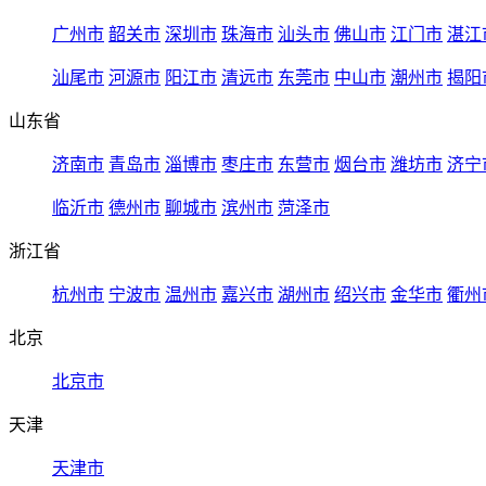
广州市
韶关市
深圳市
珠海市
汕头市
佛山市
江门市
湛江
汕尾市
河源市
阳江市
清远市
东莞市
中山市
潮州市
揭阳
山东省
济南市
青岛市
淄博市
枣庄市
东营市
烟台市
潍坊市
济宁
临沂市
德州市
聊城市
滨州市
菏泽市
浙江省
杭州市
宁波市
温州市
嘉兴市
湖州市
绍兴市
金华市
衢州
北京
北京市
天津
天津市