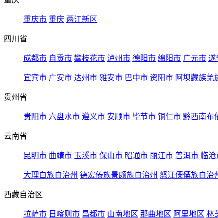
重庆市
重庆
两江新区
四川省
成都市
自贡市
攀枝花市
泸州市
德阳市
绵阳市
广元市
遂
宜宾市
广安市
达州市
雅安市
巴中市
资阳市
阿坝藏族羌
贵州省
贵阳市
六盘水市
遵义市
安顺市
毕节市
铜仁市
黔西南布
云南省
昆明市
曲靖市
玉溪市
保山市
昭通市
丽江市
普洱市
临沧
大理白族自治州
德宏傣族景颇族自治州
怒江傈僳族自治
西藏自治区
拉萨市
日喀则市
昌都市
山南地区
那曲地区
阿里地区
林