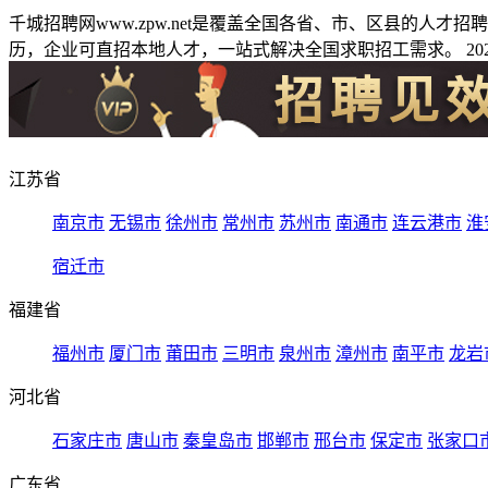
千城招聘网www.zpw.net是覆盖全国各省、市、区县的人
历，企业可直招本地人才，一站式解决全国求职招工需求。 2026
江苏省
南京市
无锡市
徐州市
常州市
苏州市
南通市
连云港市
淮
宿迁市
福建省
福州市
厦门市
莆田市
三明市
泉州市
漳州市
南平市
龙岩
河北省
石家庄市
唐山市
秦皇岛市
邯郸市
邢台市
保定市
张家口
广东省