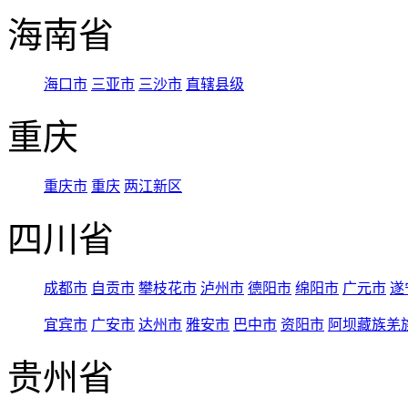
海南省
海口市
三亚市
三沙市
直辖县级
重庆
重庆市
重庆
两江新区
四川省
成都市
自贡市
攀枝花市
泸州市
德阳市
绵阳市
广元市
遂
宜宾市
广安市
达州市
雅安市
巴中市
资阳市
阿坝藏族羌
贵州省