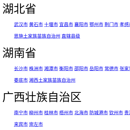
湖北省
武汉市
黄石市
十堰市
宜昌市
襄阳市
鄂州市
荆门市
孝感
恩施土家族苗族自治州
直辖县级
湖南省
长沙市
株洲市
湘潭市
衡阳市
邵阳市
岳阳市
常德市
张家
娄底市
湘西土家族苗族自治州
广西壮族自治区
南宁市
柳州市
桂林市
梧州市
北海市
防城港市
钦州市
贵
来宾市
崇左市