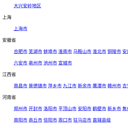
大兴安岭地区
上海
上海市
安徽省
合肥市
芜湖市
蚌埠市
淮南市
马鞍山市
淮北市
铜陵市
安
六安市
亳州市
池州市
宣城市
江西省
南昌市
景德镇市
萍乡市
九江市
新余市
鹰潭市
赣州市
吉
河南省
郑州市
开封市
洛阳市
平顶山市
安阳市
鹤壁市
新乡市
焦
南阳市
商丘市
信阳市
周口市
驻马店市
直辖县级