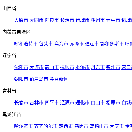
山西省
太原市
大同市
阳泉市
长治市
晋城市
朔州市
晋中市
运城
内蒙古自治区
呼和浩特市
包头市
乌海市
赤峰市
通辽市
鄂尔多斯市
呼
辽宁省
沈阳市
大连市
鞍山市
抚顺市
本溪市
丹东市
锦州市
营口
朝阳市
葫芦岛市
金普新区
吉林省
长春市
吉林市
四平市
辽源市
通化市
白山市
松原市
白城
黑龙江省
哈尔滨市
齐齐哈尔市
鸡西市
鹤岗市
双鸭山市
大庆市
伊