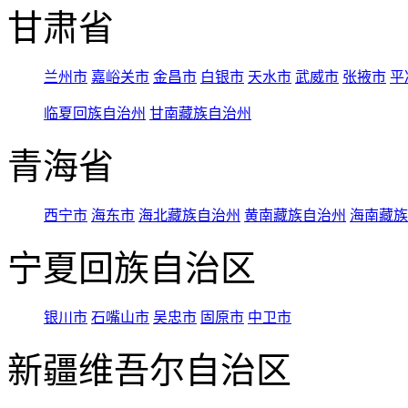
甘肃省
兰州市
嘉峪关市
金昌市
白银市
天水市
武威市
张掖市
平
临夏回族自治州
甘南藏族自治州
青海省
西宁市
海东市
海北藏族自治州
黄南藏族自治州
海南藏族
宁夏回族自治区
银川市
石嘴山市
吴忠市
固原市
中卫市
新疆维吾尔自治区