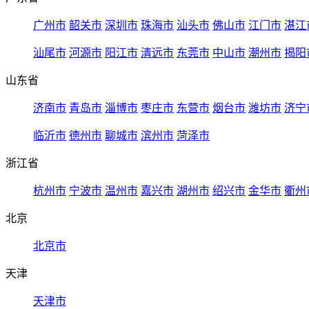
广州市
韶关市
深圳市
珠海市
汕头市
佛山市
江门市
湛江
汕尾市
河源市
阳江市
清远市
东莞市
中山市
潮州市
揭阳
山东省
济南市
青岛市
淄博市
枣庄市
东营市
烟台市
潍坊市
济宁
临沂市
德州市
聊城市
滨州市
菏泽市
浙江省
杭州市
宁波市
温州市
嘉兴市
湖州市
绍兴市
金华市
衢州
北京
北京市
天津
天津市